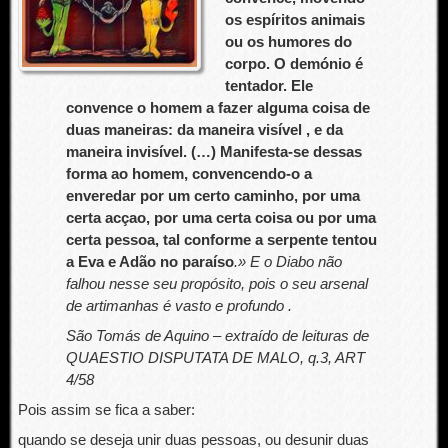
os espíritos animais
ou os humores do
corpo. O demónio é
tentador. Ele
convence o homem a fazer alguma coisa de
duas maneiras: da maneira visível , e da
maneira invisível. (…) Manifesta-se dessas
forma ao homem, convencendo-o a
enveredar por um certo caminho, por uma
certa acçao, por uma certa coisa ou por uma
certa pessoa, tal conforme a serpente tentou
a Eva e Adão no paraíso
.» E o Diabo não
falhou nesse seu propósito, pois o seu arsenal
de artimanhas é vasto e profundo .
São Tomás de Aquino – extraído de leituras de
QUAESTIO DISPUTATA DE MALO, q.3, ART
4/58
Pois assim se fica a saber:
quando se deseja unir duas pessoas, ou desunir duas