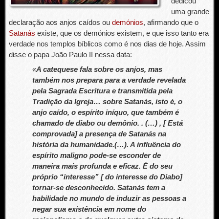
dedicou
uma grande
declaração aos anjos caídos ou
demónios
, afirmando que o
Satanás
existe, que os demónios existem, e que isso tanto era
verdade nos templos bíblicos como é nos dias de hoje. Assim
disse o papa João Paulo II nessa data:
«
A catequese fala sobre os anjos, mas
também nos prepara para a verdade revelada
pela Sagrada Escritura e transmitida pela
Tradição da Igreja… sobre Satanás, isto é, o
anjo caído, o espírito iníquo, que também é
chamado de diabo ou demônio. . (…) , [ Está
comprovada] a presença de Satanás na
história da humanidade.(…). A influência do
espírito maligno pode-se esconder de
maneira mais profunda e eficaz. É do seu
próprio “interesse” [ do interesse do Diabo]
tornar-se desconhecido. Satanás tem a
habilidade no mundo de induzir as pessoas a
negar sua existência em nome do