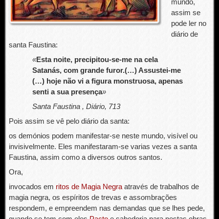
mundo,
assim se
pode ler no
diário de
santa Faustina:
«
Esta noite, precipitou-se-me na cela
Satanás, com grande furor.(…) Assustei-me
(…) hoje não vi a figura monstruosa, apenas
senti a sua presença
»
Santa Faustina , Diário, 713
Pois assim se vê pelo diário da santa:
os demónios podem manifestar-se neste mundo, visível ou
invisivelmente. Eles manifestaram-se varias vezes a santa
Faustina, assim como a diversos outros santos.
Ora,
invocados em
ritos de Magia Negra
através de trabalhos de
magia negra, os espíritos de trevas e assombrações
respondem, e empreendem nas demandas que se lhes pede,
quando se tem com eles
Pacto
e sabedoria para nestas obras