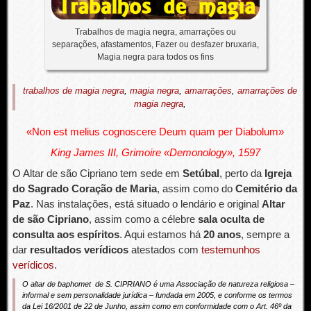
Trabalhos de magia negra, amarrações ou
separações, afastamentos, Fazer ou desfazer bruxaria,
Magia negra para todos os fins
trabalhos de magia negra
,
magia negra
,
amarrações
,
amarrações de
magia negra
,
«Non est melius cognoscere Deum quam per Diabolum»
King James III, Grimoire «Demonology», 1597
O Altar de são Cipriano tem sede em
Setúbal
, perto da
Igreja
do Sagrado Coração de Maria
, assim como do
Cemitério da
Paz
. Nas instalações, está situado o lendário e original
Altar
de são Cipriano
, assim como a célebre
sala oculta de
consulta aos espíritos
. Aqui estamos há
20 anos
, sempre a
dar
resultados verídicos
atestados com
testemunhos
verídicos
.
O altar de baphomet de S. CIPRIANO é uma Associação de natureza religiosa –
informal e sem personalidade jurídica – fundada em 2005, e conforme os termos
da Lei 16/2001 de 22 de Junho, assim como em conformidade com o Art. 46º da