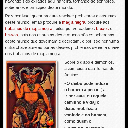
havendo sido exilados aqui na terra, tornando-se senhores,
soberanos e príncipes deste mundo.
Pois por isso: quem procura resolver problemas e assuntos
deste mundo, então procure á
magia negra
, procure aos
trabalhos de magia negra
, feitos por verdadeiros
bruxos
e
bruxas
, pois nos assuntos deste mundo são os soberanos
deste mundo que governam e decretam, e por isso nenhuma
outra chave abre as portas desses problemas senão a chave
dos trabalhos de magia negra.
Sobre o diabo e demónios,
assim disse são Tomás de
Aquino:
«
O diabo pode induzir
o homem a pecar, [ a
ir por este, ou aquele
caminho e vida] o
diabo mobiliza a
vontade e do homem,
como quem o
convence, movendo