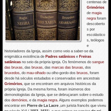
centenas de
Grimórios
de
magia
negra
foram
descoberto
s por
escolástico
s, teólogos
e
historiadores da Igreja, assim como veio a saber-se da
enigmática existência de
Padres satânicos
e
Freiras
satânicas
no seio da própria igreja. Os fenómenos do
sangue
das bruxas
, das
bruxas
, das
marcas das bruxas
, dos
bruxedos
, do
mau-olhado
ou olho-gordo dos
bruxos
, foram
desde há séculos estudados e conservados em ancestrais
Grimórios
, que se encontram em arquivos históricos da
própria Igreja. Da mesma forma, foram inúmeros dos
demonologistas da Igreja, que se debruçaram sobre o estudo
dos
demónios
, e da
magia negra
. Alguns exemplos podemos
encontrar em
Pierre de La Lacre
,um jurista francês que viveu
no século XVI (
1553 -1631
), e que esteve ao serviço
do rei