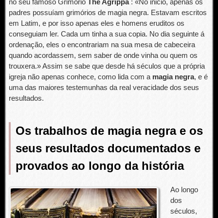
no seu famoso Grimorio
The Agrippa
: «No inicio, apenas os
padres possuíam grimórios de magia negra. Estavam escritos
em Latim, e por isso apenas eles e homens eruditos os
conseguiam ler. Cada um tinha a sua copia. No dia seguinte á
ordenação, eles o encontrariam na sua mesa de cabeceira
quando acordassem, sem saber de onde vinha ou quem os
trouxera.» Assim se sabe que desde há séculos que a própria
igreja não apenas conhece, como lida com a
magia negra
, e é
uma das maiores testemunhas da real veracidade dos seus
resultados.
Os trabalhos de magia negra e os
seus resultados documentados e
provados ao longo da história
Ao longo
dos
séculos,