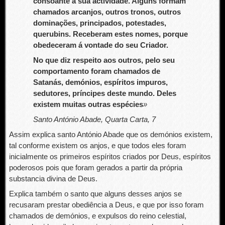
consoante a sua actividade. Alguns formam
chamados arcanjos, outros tronos, outros
dominações, principados, potestades,
querubins. Receberam estes nomes, porque
obedeceram á vontade do seu Criador.
No que diz respeito aos outros, pelo seu
comportamento foram chamados de
Satanás, demónios, espíritos impuros,
sedutores, príncipes deste mundo. Deles
existem muitas outras espécies
»
Santo António Abade, Quarta Carta, 7
Assim explica santo António Abade que os demónios existem,
tal conforme existem os anjos, e que todos eles foram
inicialmente os primeiros espíritos criados por Deus, espíritos
poderosos pois que foram gerados a partir da própria
substancia divina de Deus.
Explica também o santo que alguns desses anjos se
recusaram prestar obediência a Deus, e que por isso foram
chamados de demónios, e expulsos do reino celestial,