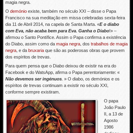
magia negra.
O
demónio
existe, também no século XXI – disse o Papa
Francisco na sua meditação em missa celebradas sexta-feira
dia 11 de Abril 2014, na capela de Santa Marta. «
E o diabo
com Eva, não acaba bem para Eva. Ganha o Diabo
!» –
afirmou o Santo Pontífice. Assim o Papa confirma a existência
do Diabo, assim como da
magia negra
, dos
trabalhos de magia
negra
, e da
bruxaria
que são as poderosas obras que provem
dos espíritos de trevas.
Para quem pensa que o Diabo deixou de existir na era do
Facebook e do WatsApp, afirma o Papa perentoriamente: «
Não devemos ser ingénuos
.
» O diabo, os demónios e os
espíritos de trevas continuam a existir no século XXI,
conforme sempre existiram.
O papa
João Paulo
II, a 13 de
Agosto
1986