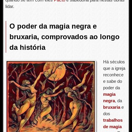
lidar.
O poder da magia negra e
bruxaria, comprovados ao longo
da história
Há séculos
que a igreja
reconhece
e sabe do
poder da
magia
negra
, da
bruxaria
e
dos
trabalhos
de magia