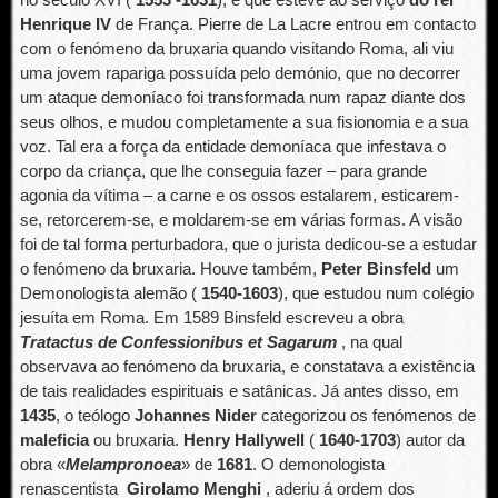
Henrique IV
de França. Pierre de La Lacre entrou em contacto
com o fenómeno da bruxaria quando visitando Roma, ali viu
uma jovem rapariga possuída pelo demónio, que no decorrer
um ataque demoníaco foi transformada num rapaz diante dos
seus olhos, e mudou completamente a sua fisionomia e a sua
voz. Tal era a força da entidade demoníaca que infestava o
corpo da criança, que lhe conseguia fazer – para grande
agonia da vítima – a carne e os ossos estalarem, esticarem-
se, retorcerem-se, e moldarem-se em várias formas. A visão
foi de tal forma perturbadora, que o jurista dedicou-se a estudar
o fenómeno da bruxaria. Houve também,
Peter Binsfeld
um
Demonologista alemão (
1540-1603
), que estudou num colégio
jesuíta em Roma. Em 1589 Binsfeld escreveu a obra
Tratactus de Confessionibus et Sagarum
, na qual
observava ao fenómeno da bruxaria, e constatava a existência
de tais realidades espirituais e satânicas. Já antes disso, em
1435
, o teólogo
Johannes Nider
categorizou os fenómenos de
maleficia
ou bruxaria.
Henry Hallywell
(
1640-170
3
) autor da
obra «
Melampronoea
» de
1681
. O demonologista
renascentista
Girolamo Menghi
, aderiu á ordem dos