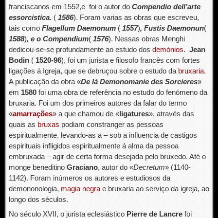
franciscanos em 1552,e foi o autor do
Compendio dell’arte
essorcistica
.
(
1586
). Foram varias as obras que escreveu,
tais como
Flagellum Daemonum
(
1557
)
, Fustis Daemonun
(
1588
)
, e o Compendium
(
1576
). Nessas obras Menghi
dedicou-se-se profundamente ao estudo dos
demónios
.
Jean
Bodin
(
1520-96
), foi um jurista e filosofo francês com fortes
ligações á Igreja, que se debruçou sobre o estudo da
bruxaria
.
A publicação da obra «
De lá Demonomanie des Sorcieres
»
em
1580
foi uma obra de referência no estudo do fenómeno da
bruxaria. Foi um dos primeiros autores da falar do termo
«
amarrações
» a que chamou de «
ligatures
», através das
quais as
bruxas
podiam constranger as pessoas
espiritualmente, levando-as a – sob a influencia de castigos
espirituais infligidos espiritualmente á alma da pessoa
embruxada – agir de certa forma desejada pelo bruxedo. Até o
monge beneditino
Graciano
, autor do «
Decretum
» (1140-
1142). Foram inúmeros os autores e estudiosos da
demononologia,
magia negra
e bruxaria ao serviço da igreja, ao
longo dos séculos.
No século XVII, o jurista eclesiástico
Pierre de Lancre
foi