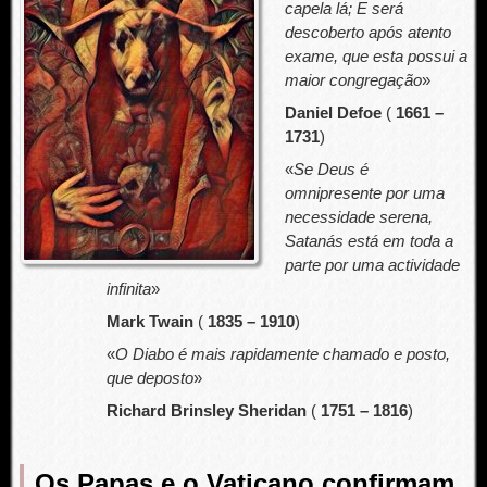
capela lá; E será
descoberto após atento
exame, que esta possui a
maior congregação
»
Daniel Defoe
(
1661 –
1731
)
«
Se Deus é
omnipresente por uma
necessidade serena,
Satanás está em toda a
parte por uma actividade
infinita
»
Mark Twain
(
1835 – 1910
)
«
O Diabo é mais rapidamente chamado e posto,
que deposto
»
Richard Brinsley Sheridan
(
1751 – 1816
)
Os Papas e o Vaticano confirmam