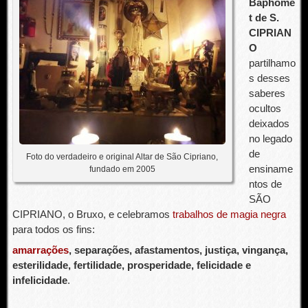
Baphome
t de S.
CIPRIAN
O
partilhamo
s desses
saberes
ocultos
deixados
no legado
de
Foto do verdadeiro e original Altar de São Cipriano,
ensiname
fundado em 2005
ntos de
SÃO
CIPRIANO, o Bruxo, e celebramos
trabalhos de magia negra
para todos os fins:
amarrações
, separações, afastamentos, justiça, vingança,
esterilidade, fertilidade, prosperidade, felicidade e
infelicidade
.