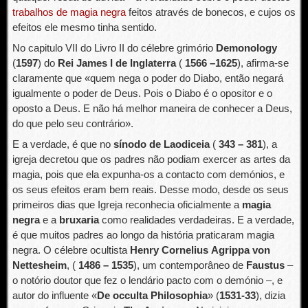
trabalhos de magia negra
feitos através de bonecos, e cujos os
efeitos ele mesmo tinha sentido.
No capitulo VII do Livro II do célebre grimório
Demonology
(
1597
) do
Rei James I de Inglaterra
(
1566 –1625
), afirma-se
claramente que «quem nega o poder do Diabo, então negará
igualmente o poder de Deus. Pois o Diabo é o opositor e o
oposto a Deus. E não há melhor maneira de conhecer a Deus,
do que pelo seu contrário».
E a verdade, é que no
sínodo de Laodiceia
(
343 – 381
), a
igreja decretou que os padres não podiam exercer as artes da
magia, pois que ela expunha-os a contacto com demónios, e
os seus efeitos eram bem reais. Desse modo, desde os seus
primeiros dias que Igreja reconhecia oficialmente a
magia
negra
e a
bruxaria
como realidades verdadeiras. E a verdade,
é que muitos padres ao longo da história praticaram magia
negra. O célebre ocultista
Henry Cornelius
Agrippa von
Nettesheim
, (
1486 – 1535
), um contemporâneo de
Faustus
–
o notório doutor que fez o lendário pacto com o demónio –, e
autor do influente «
De occulta Philosophia
» (
1531-33
), dizia