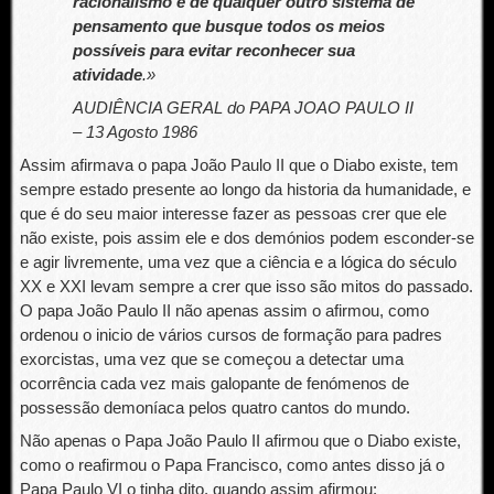
racionalismo e de qualquer outro sistema de
pensamento que busque todos os meios
possíveis para evitar reconhecer sua
atividade
.»
AUDIÊNCIA GERAL do PAPA JOAO PAULO II
– 13 Agosto 1986
Assim afirmava o papa João Paulo II que o Diabo existe, tem
sempre estado presente ao longo da historia da humanidade, e
que é do seu maior interesse fazer as pessoas crer que ele
não existe, pois assim ele e dos demónios podem esconder-se
e agir livremente, uma vez que a ciência e a lógica do século
XX e XXI levam sempre a crer que isso são mitos do passado.
O papa João Paulo II não apenas assim o afirmou, como
ordenou o inicio de vários cursos de formação para padres
exorcistas, uma vez que se começou a detectar uma
ocorrência cada vez mais galopante de fenómenos de
possessão demoníaca pelos quatro cantos do mundo.
Não apenas o Papa João Paulo II afirmou que o Diabo existe,
como o reafirmou o Papa Francisco, como antes disso já o
Papa Paulo VI o tinha dito, quando assim afirmou: