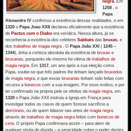
negra
. Em
1258
, o
Papa
Alexandre IV
confirmou a existência dessas realidades, e em
1320
o
Papa Joao XXII
declarou oficialmente que a existência
de
Pactos com o Diabo
era verídica. Nessa altura, já se
reconhecia a existência dos celebres
Sabbats
das
bruxas
, e
dos
trabalhos de magia negra
. O
Papa João XXI
(
1245 –
1344
), tinha a certeza absoluta da existência de
bruxas
e
bruxarias
, porquanto ele mesmo foi vitima de
trabalhos de
magia negra
. Em
1317
, um ano após a sua eleição como
Papa, soube-se que três padres lhe tinham lançado
bruxedos
de
magia negra
, e que essas
bruxarias
tinham sido feitas com
recurso a
bonecos
com a sua imagem. Por esse motivo, e por
ter confirmado na própria pele os efeitos da
magia negra
, em
1320
o Papa João XXII instruiu a Igreja em França para
investigar todos os casos de quem fizesse sacrifício a
demónios
, ou de quem lidasse nas artes de
magia negra
através de
trabalhos de magia negra
feitos com
bonecos de
cera
. O próprio Papa confirmava assim – para alem de
qualquer réstia de dúvida – a veracidade sobre o poder destes