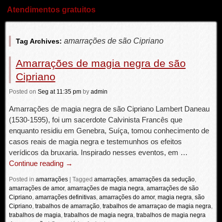
Atendimentos gratuitos
amarrações de são Cipriano
Tag Archives:
Amarrações de magia negra de são
Cipriano
Posted
on
Seg
at 11:35 pm
by
admin
Amarrações de magia negra de são Cipriano Lambert Daneau
(1530-1595), foi um sacerdote Calvinista Francês que
enquanto residiu em Genebra, Suíça, tomou conhecimento de
casos reais de magia negra e testemunhos os efeitos
verídicos da bruxaria. Inspirado nesses eventos, em …
Continue reading
→
Posted in
amarrações
|
Tagged
amarrações
,
amarrações da sedução
,
amarrações de amor
,
amarrações de magia negra
,
amarrações de são
Cipriano
,
amarrações definitivas
,
amarrações do amor
,
magia negra
,
são
Cipriano
,
trabalhos de amarração
,
trabalhos de amarraçao de magia negra
,
trabalhos de magia
,
trabalhos de magia negra
,
trabalhos de magia negra