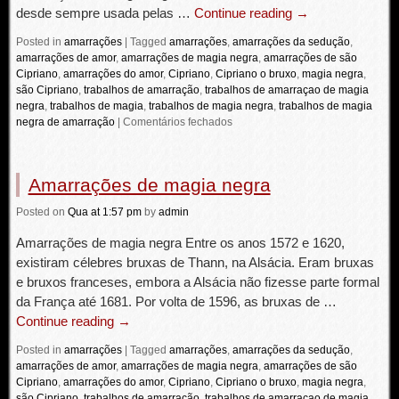
desde sempre usada pelas …
Continue reading
→
Posted in
amarrações
|
Tagged
amarrações
,
amarrações da sedução
,
amarrações de amor
,
amarrações de magia negra
,
amarrações de são
Cipriano
,
amarrações do amor
,
Cipriano
,
Cipriano o bruxo
,
magia negra
,
são Cipriano
,
trabalhos de amarração
,
trabalhos de amarraçao de magia
negra
,
trabalhos de magia
,
trabalhos de magia negra
,
trabalhos de magia
negra de amarração
|
Comentários fechados
Amarrações de magia negra
Posted
on
Qua
at 1:57 pm
by
admin
Amarrações de magia negra Entre os anos 1572 e 1620,
existiram célebres bruxas de Thann, na Alsácia. Eram bruxas
e bruxos franceses, embora a Alsácia não fizesse parte formal
da França até 1681. Por volta de 1596, as bruxas de …
Continue reading
→
Posted in
amarrações
|
Tagged
amarrações
,
amarrações da sedução
,
amarrações de amor
,
amarrações de magia negra
,
amarrações de são
Cipriano
,
amarrações do amor
,
Cipriano
,
Cipriano o bruxo
,
magia negra
,
são Cipriano
,
trabalhos de amarração
,
trabalhos de amarraçao de magia