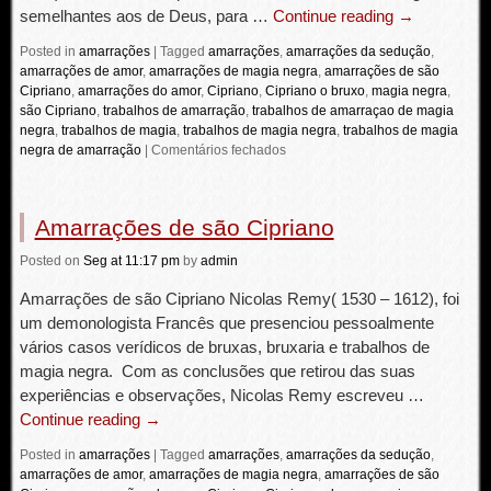
semelhantes aos de Deus, para …
Continue reading
→
Posted in
amarrações
|
Tagged
amarrações
,
amarrações da sedução
,
amarrações de amor
,
amarrações de magia negra
,
amarrações de são
Cipriano
,
amarrações do amor
,
Cipriano
,
Cipriano o bruxo
,
magia negra
,
são Cipriano
,
trabalhos de amarração
,
trabalhos de amarraçao de magia
negra
,
trabalhos de magia
,
trabalhos de magia negra
,
trabalhos de magia
negra de amarração
|
Comentários fechados
Amarrações de são Cipriano
Posted
on
Seg
at 11:17 pm
by
admin
Amarrações de são Cipriano Nicolas Remy( 1530 – 1612), foi
um demonologista Francês que presenciou pessoalmente
vários casos verídicos de bruxas, bruxaria e trabalhos de
magia negra. Com as conclusões que retirou das suas
experiências e observações, Nicolas Remy escreveu …
Continue reading
→
Posted in
amarrações
|
Tagged
amarrações
,
amarrações da sedução
,
amarrações de amor
,
amarrações de magia negra
,
amarrações de são