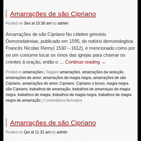
Amarrações de são Cipriano
Posted
on
Sex
at 10:30 am
by
admin
Amarrações de são Cipriano No célebre grimório
Demonolatreiae, publicado em 1595, do notório demonologista
Francês Nicolas Remy( 1530 – 1612), é mencionado como por
se um costume tocar os sinos das igrejas para chamar os
crentes á oração, então o …
Continue reading
→
Posted in
amarrações
|
Tagged
amarrações
,
amarrações da sedução
,
amarrações de amor
,
amarrações de magia negra
,
amarrações de são
Cipriano
,
amarrações do amor
,
Cipriano
,
Cipriano o bruxo
,
magia negra
,
são Cipriano
,
trabalhos de amarração
,
trabalhos de amarraçao de magia
negra
,
trabalhos de magia
,
trabalhos de magia negra
,
trabalhos de magia
negra de amarração
|
Comentários fechados
Amarrações de são Cipriano
Posted
on
Qui
at 11:32 am
by
admin