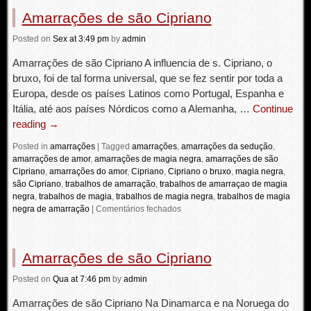
Amarrações de são Cipriano
Posted
on
Sex
at 3:49 pm
by
admin
Amarrações de são Cipriano A influencia de s. Cipriano, o
bruxo, foi de tal forma universal, que se fez sentir por toda a
Europa, desde os países Latinos como Portugal, Espanha e
Itália, até aos países Nórdicos como a Alemanha, …
Continue
reading
→
Posted in
amarrações
|
Tagged
amarrações
,
amarrações da sedução
,
amarrações de amor
,
amarrações de magia negra
,
amarrações de são
Cipriano
,
amarrações do amor
,
Cipriano
,
Cipriano o bruxo
,
magia negra
,
são Cipriano
,
trabalhos de amarração
,
trabalhos de amarraçao de magia
negra
,
trabalhos de magia
,
trabalhos de magia negra
,
trabalhos de magia
negra de amarração
|
Comentários fechados
Amarrações de são Cipriano
Posted
on
Qua
at 7:46 pm
by
admin
Amarrações de são Cipriano Na Dinamarca e na Noruega do