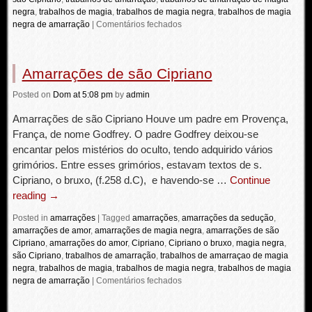
negra
,
trabalhos de magia
,
trabalhos de magia negra
,
trabalhos de magia
negra de amarração
|
Comentários fechados
Amarrações de são Cipriano
Posted
on
Dom
at 5:08 pm
by
admin
Amarrações de são Cipriano Houve um padre em Provença,
França, de nome Godfrey. O padre Godfrey deixou-se
encantar pelos mistérios do oculto, tendo adquirido vários
grimórios. Entre esses grimórios, estavam textos de s.
Cipriano, o bruxo, (f.258 d.C), e havendo-se …
Continue
reading
→
Posted in
amarrações
|
Tagged
amarrações
,
amarrações da sedução
,
amarrações de amor
,
amarrações de magia negra
,
amarrações de são
Cipriano
,
amarrações do amor
,
Cipriano
,
Cipriano o bruxo
,
magia negra
,
são Cipriano
,
trabalhos de amarração
,
trabalhos de amarraçao de magia
negra
,
trabalhos de magia
,
trabalhos de magia negra
,
trabalhos de magia
negra de amarração
|
Comentários fechados