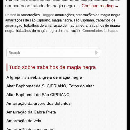
um poderoso tratado de magia negra …
Continue reading
→
Posted in
amarrações
|
Tagged
amarrações
,
amarrações de magia negra
,
amarrações de são Cipriano
,
magia negra
,
são Cipriano
,
trabalhos de
amarração
,
trabalhos de amarraçao de magia negra
,
trabalhos de magia
negra
,
trabalhos de magia negra de amarração
|
Comentários fechados
Tudo sobre trabalhos de magia negra
A Igreja invisível, a igreja de magia negra
Altar Baphomet de S. CIPRIANO, Fotos do altar
Altar Baphomet de São CIPRIANO
Amarração da árvore dos defuntos
Amarração da Cabra Preta
Amarração da vela
Amarração do sapo negro