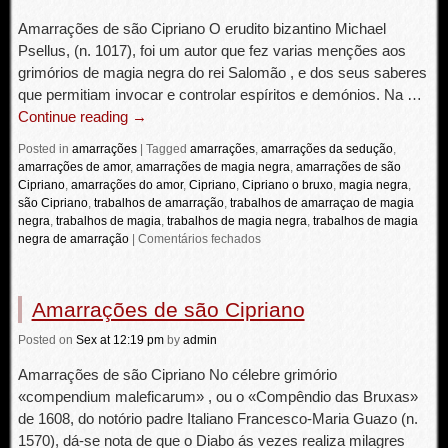
Amarrações de são Cipriano O erudito bizantino Michael
Psellus, (n. 1017), foi um autor que fez varias menções aos
grimórios de magia negra do rei Salomão , e dos seus saberes
que permitiam invocar e controlar espíritos e demónios. Na …
Continue reading
→
Posted in
amarrações
|
Tagged
amarrações
,
amarrações da sedução
,
amarrações de amor
,
amarrações de magia negra
,
amarrações de são
Cipriano
,
amarrações do amor
,
Cipriano
,
Cipriano o bruxo
,
magia negra
,
são Cipriano
,
trabalhos de amarração
,
trabalhos de amarraçao de magia
negra
,
trabalhos de magia
,
trabalhos de magia negra
,
trabalhos de magia
negra de amarração
|
Comentários fechados
Amarrações de são Cipriano
Posted
on
Sex
at 12:19 pm
by
admin
Amarrações de são Cipriano No célebre grimório
«compendium maleficarum» , ou o «Compêndio das Bruxas»
de 1608, do notório padre Italiano Francesco-Maria Guazo (n.
1570), dá-se nota de que o Diabo ás vezes realiza milagres