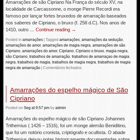
Amarrações de são Cipriano Na França do século XV, na
localidade de Carcassonne, o monge Pierre Recordi era
famoso por lançar fortes bruxedos de amarração baseados
nos saberes de Cipriano, o bruxo (f. 258 d.C). Nos anos de
1410, outro …
Continue reading
→
Posted in
amarrações
|
Tagged
amarrações
,
amarrações da sedução
,
amarrações de amor
,
amarrações de magia negra
,
amarrações de são
Cipriano
,
amarrações do amor
,
Cipriano
,
Cipriano o bruxo
,
magia negra
,
são Cipriano
,
trabalhos de amarração
,
trabalhos de amarraçao de magia
negra
,
trabalhos de magia
,
trabalhos de magia negra
,
trabalhos de magia
negra de amarração
|
Comentários fechados
Amarrações do espelho mágico de São
Cipriano
Posted
on
Seg
at 9:57 pm
by
admin
Amarrações do espelho mágico de são Cipriano Johannes
Trithemius ( 1426 – 1516), foi um monge alemão Beniditino,
que foi um notório cronista, criptógrafo e ocultista. O abade
Trithemius deixou notas historicamente documentadas sobre