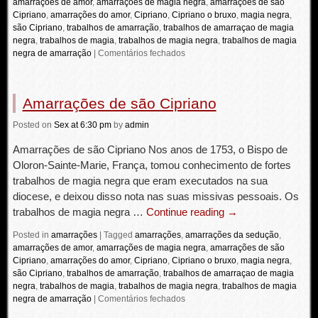
amarrações de amor
,
amarrações de magia negra
,
amarrações de são
Cipriano
,
amarrações do amor
,
Cipriano
,
Cipriano o bruxo
,
magia negra
,
são Cipriano
,
trabalhos de amarração
,
trabalhos de amarraçao de magia
negra
,
trabalhos de magia
,
trabalhos de magia negra
,
trabalhos de magia
negra de amarração
|
Comentários fechados
Amarrações de são Cipriano
Posted
on
Sex
at 6:30 pm
by
admin
Amarrações de são Cipriano Nos anos de 1753, o Bispo de
Oloron-Sainte-Marie, França, tomou conhecimento de fortes
trabalhos de magia negra que eram executados na sua
diocese, e deixou disso nota nas suas missivas pessoais. Os
trabalhos de magia negra …
Continue reading
→
Posted in
amarrações
|
Tagged
amarrações
,
amarrações da sedução
,
amarrações de amor
,
amarrações de magia negra
,
amarrações de são
Cipriano
,
amarrações do amor
,
Cipriano
,
Cipriano o bruxo
,
magia negra
,
são Cipriano
,
trabalhos de amarração
,
trabalhos de amarraçao de magia
negra
,
trabalhos de magia
,
trabalhos de magia negra
,
trabalhos de magia
negra de amarração
|
Comentários fechados