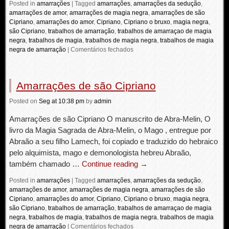
Posted in
amarrações
|
Tagged
amarrações
,
amarrações da sedução
,
amarrações de amor
,
amarrações de magia negra
,
amarrações de são
Cipriano
,
amarrações do amor
,
Cipriano
,
Cipriano o bruxo
,
magia negra
,
são Cipriano
,
trabalhos de amarração
,
trabalhos de amarraçao de magia
negra
,
trabalhos de magia
,
trabalhos de magia negra
,
trabalhos de magia
negra de amarração
|
Comentários fechados
Amarrações de são Cipriano
Posted
on
Seg
at 10:38 pm
by
admin
Amarrações de são Cipriano O manuscrito de Abra-Melin, O
livro da Magia Sagrada de Abra-Melin, o Mago , entregue por
Abraão a seu filho Lamech, foi copiado e traduzido do hebraico
pelo alquimista, mago e demonologista hebreu Abraão,
também chamado …
Continue reading
→
Posted in
amarrações
|
Tagged
amarrações
,
amarrações da sedução
,
amarrações de amor
,
amarrações de magia negra
,
amarrações de são
Cipriano
,
amarrações do amor
,
Cipriano
,
Cipriano o bruxo
,
magia negra
,
são Cipriano
,
trabalhos de amarração
,
trabalhos de amarraçao de magia
negra
,
trabalhos de magia
,
trabalhos de magia negra
,
trabalhos de magia
negra de amarração
|
Comentários fechados