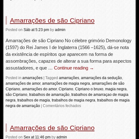
Amarrações de são Cipriano
Posted
on
Sáb
at 5:23 pm
by
admin
Amarrações de são Cipriano No célebre grimório Demonology
(1597) do Rei James I de Inglaterra (1566 –1625), dá-se nota
da existência de espíritos que aparecem na forma de
assombrações, capazes de alterar a sua forma para aspectos
assustadores, e que …
Continue reading
→
Posted in
amarrações
|
Tagged
amarrações
,
amarrações da sedução
,
amarrações de amor
,
amarrações de magia negra
,
amarrações de são
Cipriano
,
amarrações do amor
,
Cipriano
,
Cipriano o bruxo
,
magia negra
,
são Cipriano
,
trabalhos de amarração
,
trabalhos de amarraçao de magia
negra
,
trabalhos de magia
,
trabalhos de magia negra
,
trabalhos de magia
negra de amarração
|
Comentários fechados
Amarrações de são Cipriano
Posted
on
Sex
at 11:46 pm
by
admin