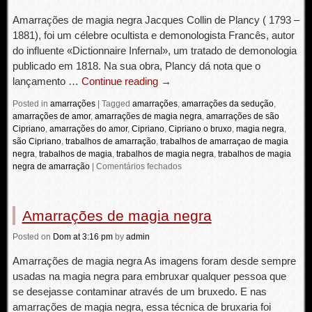
Amarrações de magia negra Jacques Collin de Plancy ( 1793 –
1881), foi um célebre ocultista e demonologista Francês, autor
do influente «Dictionnaire Infernal», um tratado de demonologia
publicado em 1818. Na sua obra, Plancy dá nota que o
lançamento …
Continue reading
→
Posted in
amarrações
|
Tagged
amarrações
,
amarrações da sedução
,
amarrações de amor
,
amarrações de magia negra
,
amarrações de são
Cipriano
,
amarrações do amor
,
Cipriano
,
Cipriano o bruxo
,
magia negra
,
são Cipriano
,
trabalhos de amarração
,
trabalhos de amarraçao de magia
negra
,
trabalhos de magia
,
trabalhos de magia negra
,
trabalhos de magia
negra de amarração
|
Comentários fechados
Amarrações de magia negra
Posted
on
Dom
at 3:16 pm
by
admin
Amarrações de magia negra As imagens foram desde sempre
usadas na magia negra para embruxar qualquer pessoa que
se desejasse contaminar através de um bruxedo. E nas
amarrações de magia negra, essa técnica de bruxaria foi