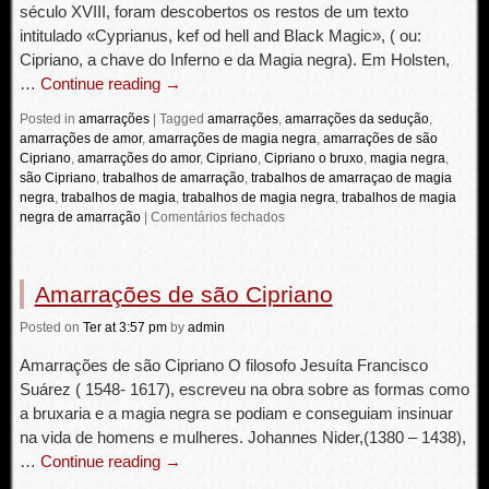
século XVIII, foram descobertos os restos de um texto
intitulado «Cyprianus, kef od hell and Black Magic», ( ou:
Cipriano, a chave do Inferno e da Magia negra). Em Holsten,
…
Continue reading
→
Posted in
amarrações
|
Tagged
amarrações
,
amarrações da sedução
,
amarrações de amor
,
amarrações de magia negra
,
amarrações de são
Cipriano
,
amarrações do amor
,
Cipriano
,
Cipriano o bruxo
,
magia negra
,
são Cipriano
,
trabalhos de amarração
,
trabalhos de amarraçao de magia
negra
,
trabalhos de magia
,
trabalhos de magia negra
,
trabalhos de magia
negra de amarração
|
Comentários fechados
Amarrações de são Cipriano
Posted
on
Ter
at 3:57 pm
by
admin
Amarrações de são Cipriano O filosofo Jesuíta Francisco
Suárez ( 1548- 1617), escreveu na obra sobre as formas como
a bruxaria e a magia negra se podiam e conseguiam insinuar
na vida de homens e mulheres. Johannes Nider,(1380 – 1438),
…
Continue reading
→