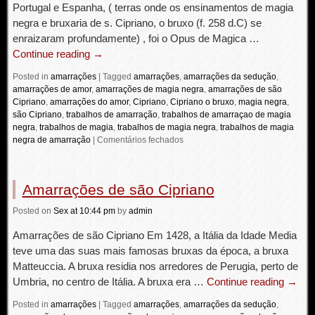
Portugal e Espanha, ( terras onde os ensinamentos de magia
negra e bruxaria de s. Cipriano, o bruxo (f. 258 d.C) se
enraizaram profundamente) , foi o Opus de Magica …
Continue reading
→
Posted in
amarrações
|
Tagged
amarrações
,
amarrações da sedução
,
amarrações de amor
,
amarrações de magia negra
,
amarrações de são
Cipriano
,
amarrações do amor
,
Cipriano
,
Cipriano o bruxo
,
magia negra
,
são Cipriano
,
trabalhos de amarração
,
trabalhos de amarraçao de magia
negra
,
trabalhos de magia
,
trabalhos de magia negra
,
trabalhos de magia
negra de amarração
|
Comentários fechados
Amarrações de são Cipriano
Posted
on
Sex
at 10:44 pm
by
admin
Amarrações de são Cipriano Em 1428, a Itália da Idade Media
teve uma das suas mais famosas bruxas da época, a bruxa
Matteuccia. A bruxa residia nos arredores de Perugia, perto de
Umbria, no centro de Itália. A bruxa era …
Continue reading
→
Posted in
amarrações
|
Tagged
amarrações
,
amarrações da sedução
,