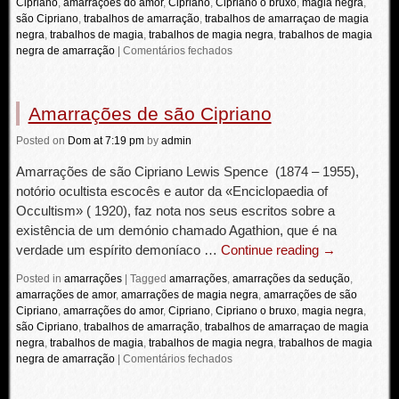
Cipriano
,
amarrações do amor
,
Cipriano
,
Cipriano o bruxo
,
magia negra
,
são Cipriano
,
trabalhos de amarração
,
trabalhos de amarraçao de magia
negra
,
trabalhos de magia
,
trabalhos de magia negra
,
trabalhos de magia
negra de amarração
|
Comentários fechados
Amarrações de são Cipriano
Posted
on
Dom
at 7:19 pm
by
admin
Amarrações de são Cipriano Lewis Spence (1874 – 1955),
notório ocultista escocês e autor da «Enciclopaedia of
Occultism» ( 1920), faz nota nos seus escritos sobre a
existência de um demónio chamado Agathion, que é na
verdade um espírito demoníaco …
Continue reading
→
Posted in
amarrações
|
Tagged
amarrações
,
amarrações da sedução
,
amarrações de amor
,
amarrações de magia negra
,
amarrações de são
Cipriano
,
amarrações do amor
,
Cipriano
,
Cipriano o bruxo
,
magia negra
,
são Cipriano
,
trabalhos de amarração
,
trabalhos de amarraçao de magia
negra
,
trabalhos de magia
,
trabalhos de magia negra
,
trabalhos de magia
negra de amarração
|
Comentários fechados