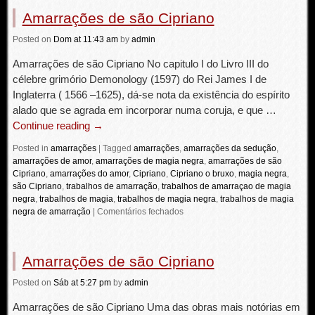
Amarrações de são Cipriano
Posted
on
Dom
at 11:43 am
by
admin
Amarrações de são Cipriano No capitulo I do Livro III do
célebre grimório Demonology (1597) do Rei James I de
Inglaterra ( 1566 –1625), dá-se nota da existência do espírito
alado que se agrada em incorporar numa coruja, e que …
Continue reading
→
Posted in
amarrações
|
Tagged
amarrações
,
amarrações da sedução
,
amarrações de amor
,
amarrações de magia negra
,
amarrações de são
Cipriano
,
amarrações do amor
,
Cipriano
,
Cipriano o bruxo
,
magia negra
,
são Cipriano
,
trabalhos de amarração
,
trabalhos de amarraçao de magia
negra
,
trabalhos de magia
,
trabalhos de magia negra
,
trabalhos de magia
negra de amarração
|
Comentários fechados
Amarrações de são Cipriano
Posted
on
Sáb
at 5:27 pm
by
admin
Amarrações de são Cipriano Uma das obras mais notórias em