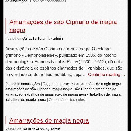
de amarração
|
Comentários fechados
Amarrações de são Cipriano de magia
negra
Posted
on
Qui
at 12:19 am
by
admin
Amarrações de são Cipriano de magia negra O célebre
grimório «Demonolatreiae», publicado em 1595, do notório
demonologista Francês Nicolas Remy( 1530 – 1612), dá nota
das existência de espíritos chamados de Hyphialtes, que são
na verdade os demonios Incubbus, cuja …
Continue reading
→
Posted in
amarrações
|
Tagged
amarrações
,
amarrações de magia negra
,
amarrações de são Cipriano
,
magia negra
,
são Cipriano
,
trabalhos de
amarração
,
trabalhos de amarraçao de magia negra
,
trabalhos de magia
,
trabalhos de magia negra
|
Comentários fechados
Amarrações de magia negra
Posted
on
Ter
at 4:59 pm
by
admin