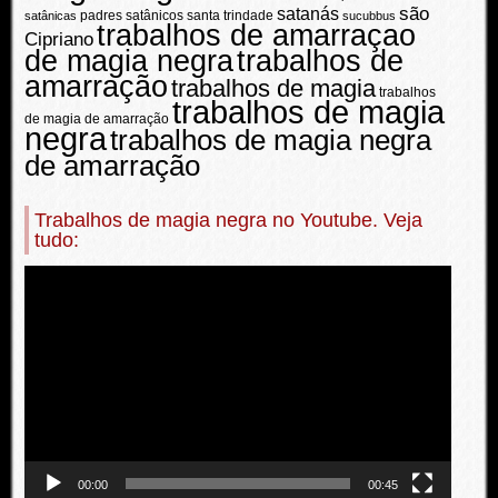
são
satanás
padres satânicos
santa trindade
satânicas
sucubbus
trabalhos de amarraçao
Cipriano
de magia negra
trabalhos de
amarração
trabalhos de magia
trabalhos
trabalhos de magia
de magia de amarração
negra
trabalhos de magia negra
de amarração
Trabalhos de magia negra no Youtube. Veja
tudo:
Reprodutor
de
vídeo
00:00
00:45