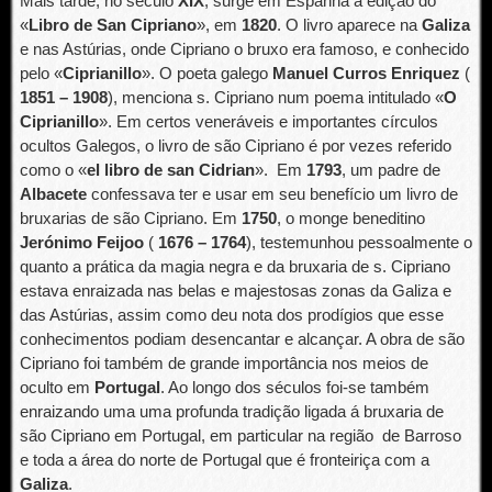
Mais tarde, no século
XIX
, surge em Espanha a edição do
«
Libro de San Cipriano
», em
1820
. O livro aparece na
Galiza
e nas Astúrias, onde Cipriano o bruxo era famoso, e conhecido
pelo «
Ciprianillo
». O poeta galego
Manuel Curros Enriquez
(
1851 – 1908
), menciona s. Cipriano num poema intitulado «
O
Ciprianillo
». Em certos veneráveis e importantes círculos
ocultos Galegos, o livro de são Cipriano é por vezes referido
como o «
el libro de san Cidrian
». Em
1793
, um padre de
Albacete
confessava ter e usar em seu benefício um livro de
bruxarias de são Cipriano. Em
1750
, o monge beneditino
Jerónimo Feijoo
(
1676 – 1764
), testemunhou pessoalmente o
quanto a prática da magia negra e da bruxaria de s. Cipriano
estava enraizada nas belas e majestosas zonas da Galiza e
das Astúrias, assim como deu nota dos prodígios que esse
conhecimentos podiam desencantar e alcançar. A obra de são
Cipriano foi também de grande importância nos meios de
oculto em
Portugal
. Ao longo dos séculos foi-se também
enraizando uma uma profunda tradição ligada á bruxaria de
são Cipriano em Portugal, em particular na região de Barroso
e toda a área do norte de Portugal que é fronteiriça com a
Galiza
.