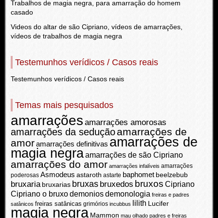
Trabalhos de magia negra, para amarração do homem
casado
Videos do altar de são Cipriano, vídeos de amarrações,
vídeos de trabalhos de magia negra
Testemunhos verídicos / Casos reais
Testemunhos verídicos / Casos reais
Temas mais pesquisados
amarrações
amarrações amorosas
amarrações de
amarrações da sedução
amarrações de
amor
amarrações definitivas
magia negra
amarrações de são Cipriano
amarrações do amor
amarrações
amarrações infalíveis
Asmodeus
baphomet
beelzebub
astaroth
poderosas
astarte
bruxos
bruxas
bruxaria
bruxedos
Cipriano
bruxarias
demonios
demonologia
Cipriano o bruxo
freiras e padres
lilith
Lucifer
freiras satânicas
grimórios
satânicos
incubbus
magia negra
Mammon
mau olhado
padres e freiras