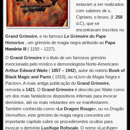
estavam a ser realizados
com saberes de s.
Cipriano, o bruxo, (f.
258
d.C), que se
encontravam inscritos no
Grand Grimoire
, e no famoso
Le Grimoire du Pape
Honorius
, um grimório de magia negra atribuído ao
Papa
Honório
III
( 1150 – 1227).
O
Grand Grimoire
é o titulo de um famosos grimório
mencionado pelo místico e demonologista Norte-Americano
Arthur Edward Waite
(
1857 – 1942
), autor do notório
Book of
Black Magic and Pacts
( 1910), ou «
Livro da Magia Negra e
Pactos
». A mais antiga publicação do
Grand Grimoire
,
remonta a
1421
. O
Grand Grimoire
é descrito por Waite como
um dos mais fantásticos dispositivos infernais para invocar
demónios, até os mais relutantes em se manifestarem.
Também conhecido como «
Le Dragon Rouge
», ou «
o Dragão
Vermelho
», este grimório de magia negra concentra um
importante capítulo sobre os procedimentos ocultos para
invocar o demónio
Lucifuge Rofocale
. O nome «
Lucifuge
»