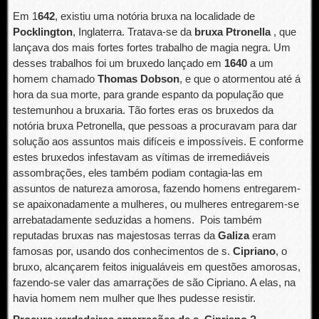
Em 1
642
, existiu uma notória bruxa na localidade de
Pocklington
, Inglaterra. Tratava-se da
bruxa Ptronella
, que
lançava dos mais fortes fortes trabalho de magia negra. Um
desses trabalhos foi um bruxedo lançado em
1640
a um
homem chamado
Thomas Dobson
, e que o atormentou até á
hora da sua morte, para grande espanto da população que
testemunhou a bruxaria. Tão fortes eras os bruxedos da
notória bruxa Petronella, que pessoas a procuravam para dar
solução aos assuntos mais difíceis e impossíveis. E conforme
estes bruxedos infestavam as vítimas de irremediáveis
assombrações, eles também podiam contagia-las em
assuntos de natureza amorosa, fazendo homens entregarem-
se apaixonadamente a mulheres, ou mulheres entregarem-se
arrebatadamente seduzidas a homens. Pois também
reputadas bruxas nas majestosas terras da
Galiza
eram
famosas por, usando dos conhecimentos de s.
Cipriano
, o
bruxo, alcançarem feitos inigualáveis em questões amorosas,
fazendo-se valer das amarrações de são Cipriano. A elas, na
havia homem nem mulher que lhes pudesse resistir.