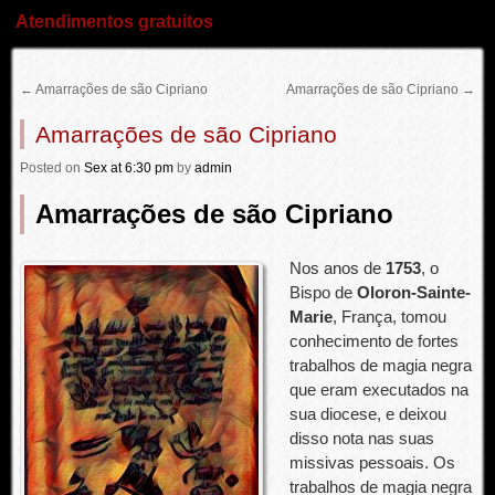
Atendimentos gratuitos
←
Amarrações de são Cipriano
Amarrações de são Cipriano
→
Amarrações de são Cipriano
Posted
on
Sex
at 6:30 pm
by
admin
Amarrações de são Cipriano
Nos anos de
1753
, o
Bispo de
Oloron-Sainte-
Marie
, França, tomou
conhecimento de fortes
trabalhos de magia negra
que eram executados na
sua diocese, e deixou
disso nota nas suas
missivas pessoais. Os
trabalhos de magia negra