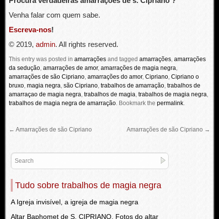
Procura verdadeiras amarrações de s. Cipriano ?
Venha falar com quem sabe.
Escreva-nos
!
© 2019,
admin
. All rights reserved.
This entry was posted in
amarrações
and tagged
amarrações
,
amarrações
da sedução
,
amarrações de amor
,
amarrações de magia negra
,
amarrações de são Cipriano
,
amarrações do amor
,
Cipriano
,
Cipriano o
bruxo
,
magia negra
,
são Cipriano
,
trabalhos de amarração
,
trabalhos de
amarraçao de magia negra
,
trabalhos de magia
,
trabalhos de magia negra
,
trabalhos de magia negra de amarração
.
Bookmark the
permalink
.
←
Amarrações de são Cipriano
Amarrações de são Cipriano
→
Tudo sobre trabalhos de magia negra
A Igreja invisível, a igreja de magia negra
Altar Baphomet de S. CIPRIANO, Fotos do altar