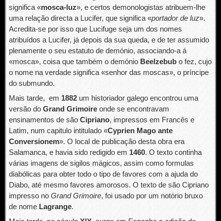
significa «
mosca-luz
», e certos demonologistas atribuem-lhe
uma relação directa a Lucifer, que significa «
portador de luz
».
Acredita-se por isso que Lucifuge seja um dos nomes
atribuídos a Lucifer, já depois da sua queda, e de ter assumido
plenamente o seu estatuto de demónio, associando-a á
«mosca», coisa que também o demónio
Beelzebub
o fez, cujo
o nome na verdade significa «senhor das moscas», o príncipe
do submundo.
Mais tarde, em
1882
um historiador galego encontrou uma
versão do
Grand Grimoire
onde se encontravam
ensinamentos de são
Cipriano
, impressos em Francês e
Latim, num capitulo intitulado «
Cyprien Mago ante
Conversionem
». O local de publicação desta obra era
Salamanca, e havia sido redigido em
1460
. O texto continha
várias imagens de sigilos mágicos, assim como formulas
diabólicas para obter todo o tipo de favores com a ajuda do
Diabo, até mesmo favores amorosos. O texto de são Cipriano
impresso no
Grand Grimoire
, foi usado por um notório bruxo
de nome
Lagrange
.