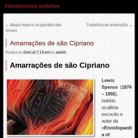
Atendimentos gratuitos
←
Magia negra e as garrafas das
Trabalhos de amarração
→
bruxas
Amarrações de são Cipriano
Posted
on
Dom
at 7:19 pm
by
admin
Amarrações de são Cipriano
Lewis
Spence
(
1874
– 1955
),
notório
ocultista
escocês e
autor da
«
Enciclopaedi
a of