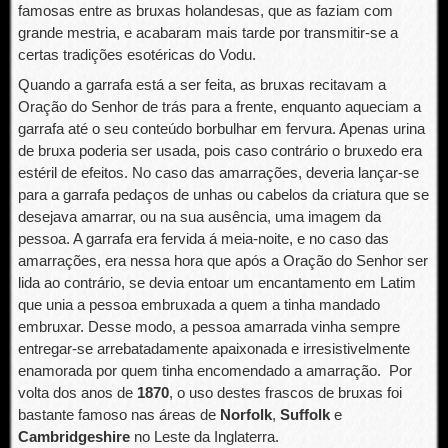
famosas entre as bruxas holandesas, que as faziam com
grande mestria, e acabaram mais tarde por transmitir-se a
certas tradições esotéricas do Vodu.
Quando a garrafa está a ser feita, as bruxas recitavam a
Oração do Senhor de trás para a frente, enquanto aqueciam a
garrafa até o seu conteúdo borbulhar em fervura. Apenas urina
de bruxa poderia ser usada, pois caso contrário o bruxedo era
estéril de efeitos. No caso das amarrações, deveria lançar-se
para a garrafa pedaços de unhas ou cabelos da criatura que se
desejava amarrar, ou na sua ausência, uma imagem da
pessoa. A garrafa era fervida á meia-noite, e no caso das
amarrações, era nessa hora que após a Oração do Senhor ser
lida ao contrário, se devia entoar um encantamento em Latim
que unia a pessoa embruxada a quem a tinha mandado
embruxar. Desse modo, a pessoa amarrada vinha sempre
entregar-se arrebatadamente apaixonada e irresistivelmente
enamorada por quem tinha encomendado a amarração. Por
volta dos anos de
1870
, o uso destes frascos de bruxas foi
bastante famoso nas áreas de
Norfolk
,
Suffolk
e
Cambridgeshire
no Leste da Inglaterra.