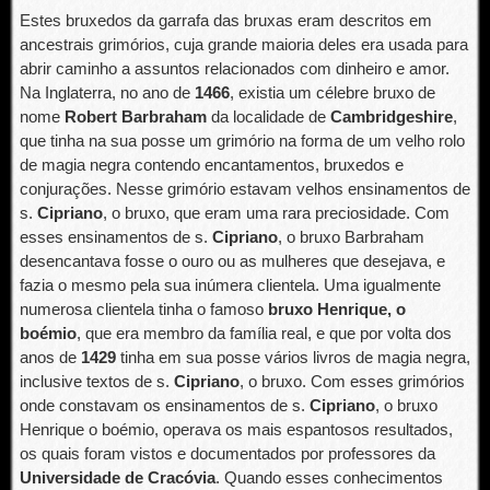
Estes bruxedos da garrafa das bruxas eram descritos em
ancestrais grimórios, cuja grande maioria deles era usada para
abrir caminho a assuntos relacionados com dinheiro e amor.
Na Inglaterra, no ano de
1466
, existia um célebre bruxo de
nome
Robert Barbraham
da localidade de
Cambridgeshire
,
que tinha na sua posse um grimório na forma de um velho rolo
de magia negra contendo encantamentos, bruxedos e
conjurações. Nesse grimório estavam velhos ensinamentos de
s.
Cipriano
, o bruxo, que eram uma rara preciosidade. Com
esses ensinamentos de s.
Cipriano
, o bruxo Barbraham
desencantava fosse o ouro ou as mulheres que desejava, e
fazia o mesmo pela sua inúmera clientela. Uma igualmente
numerosa clientela tinha o famoso
bruxo Henrique, o
boémio
, que era membro da família real, e que por volta dos
anos de
1429
tinha em sua posse vários livros de magia negra,
inclusive textos de s.
Cipriano
, o bruxo. Com esses grimórios
onde constavam os ensinamentos de s.
Cipriano
, o bruxo
Henrique o boémio, operava os mais espantosos resultados,
os quais foram vistos e documentados por professores da
Universidade de Cracóvia
. Quando esses conhecimentos