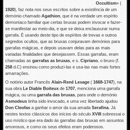
Occultism
» (
1920
), faz nota nos seus escritos sobre a existência de um
demónio chamado
Agathion
, que é na verdade um espírito
demoníaco familiar que certas bruxas podem invocar e fazer-
se manifestar ao meio-dia, e que se deixa enclausurar numa
garrafa. È usando deste tipo de espíritos de trevas e outros
segredos ocultos, que as bruxas conjuravam demónios para
garrafas mágicas, e depois usavam delas para as mais
variadas finalidades que desejassem. Essas garrafas, eram
chamadas as
garrafas as bruxas
, e s.
Cipriano
, o bruxo (f.
258
d.C) ensinou como produzi-las e usa-las nas mais fortes
amarrações.
O notório autor Francês
Alain-René Lesage
(
1668-1747
), na
sua obra
Le Diable Boiteux
de
1707
, menciona uma garrafa
mágica, ou uma
garrafa das bruxas
, para onde o demónio
Asmodeus
tinha sido invocado, e uma vez libertado ajudou
Don Cleofas
a ganhar o amor da sua amada
Serafina
. Já
nestes textos clássicos dos inícios do século
XVIII
sobressai o
uso místico que era dado ás garrafas das bruxas em assuntos
amorosos, e como os seus efeitos eram poderosos.