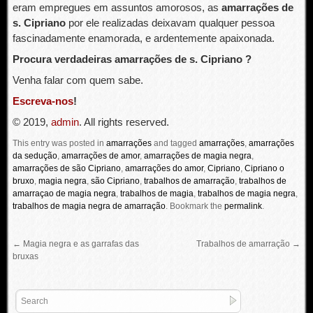
eram empregues em assuntos amorosos, as
amarrações de
s. Cipriano
por ele realizadas deixavam qualquer pessoa
fascinadamente enamorada, e ardentemente apaixonada.
Procura verdadeiras amarrações de s. Cipriano ?
Venha falar com quem sabe.
Escreva-nos
!
© 2019,
admin
. All rights reserved.
This entry was posted in
amarrações
and tagged
amarrações
,
amarrações
da sedução
,
amarrações de amor
,
amarrações de magia negra
,
amarrações de são Cipriano
,
amarrações do amor
,
Cipriano
,
Cipriano o
bruxo
,
magia negra
,
são Cipriano
,
trabalhos de amarração
,
trabalhos de
amarraçao de magia negra
,
trabalhos de magia
,
trabalhos de magia negra
,
trabalhos de magia negra de amarração
.
Bookmark the
permalink
.
←
Magia negra e as garrafas das
Trabalhos de amarração
→
bruxas