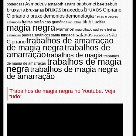
Asmodeus
baphomet
beelzebub
astaroth
poderosas
astarte
bruxos
bruxas
bruxaria
bruxedos
Cipriano
bruxarias
demonios
demonologia
Cipriano o bruxo
freiras e padres
lilith
Lucifer
freiras satânicas
grimórios
satânicos
incubbus
magia negra
Mammon
mau olhado
padres e freiras
são
satanás
padres satânicos
santa trindade
satânicas
sucubbus
trabalhos de amarraçao
Cipriano
de magia negra
trabalhos de
amarração
trabalhos de magia
trabalhos
trabalhos de magia
de magia de amarração
negra
trabalhos de magia negra
de amarração
Trabalhos de magia negra no Youtube. Veja
tudo:
Reprodutor
de
vídeo