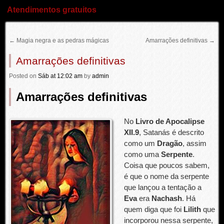
Atendimentos gratuitos
←
Magia negra e as pedras mágicas
Amarrações definitivas
→
Amarrações definitivas
Posted
on
Sáb
at 12:02 am
by
admin
Amarrações definitivas
No
Livro de Apocalipse
XII.9
, Satanás é descrito
como um
Dragão
, assim
como uma
Serpente
.
Coisa que poucos sabem,
é que o nome da serpente
que lançou a tentação a
Eva
era
Nachash
. Há
quem diga que foi
Lilith
que
incorporou nessa serpente,