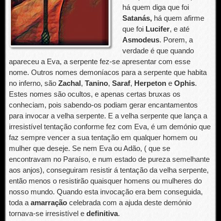
há quem diga que foi
Satanás,
há quem afirme
que foi
Lucifer
, e até
Asmodeus
. Porem, a
verdade é que quando
apareceu a Eva, a serpente fez-se apresentar com esse
nome. Outros nomes demoníacos para a serpente que habita
no inferno, são
Zachal
,
Tanino
,
Saraf
,
Herpeton
e
Ophis
.
Estes nomes são ocultos, e apenas certas bruxas os
conheciam, pois sabendo-os podiam gerar encantamentos
para invocar a velha serpente. E a velha serpente que lança a
irresistível tentação conforme fez com Eva, é um demónio que
faz sempre vencer a sua tentação em qualquer homem ou
mulher que deseje. Se nem Eva ou Adão, ( que se
encontravam no Paraíso, e num estado de pureza semelhante
aos anjos), conseguiram resistir á tentação da velha serpente,
então menos o resistirão quaisquer homens ou mulheres do
nosso mundo. Quando esta invocação era bem conseguida,
toda a
amarração
celebrada com a ajuda deste demónio
tornava-se irresistível e
definitiva
.