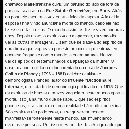
chamado
Mallebranche
ouviu um barulho do lado de fora da
porta da sua casa na
Rue Sainte-Geneviéve
, em
Paris
. Atrás
da porta ele escutou a voz da sua falecida esposa. A falecida
esposa tinha vindo anunciar a morte do marido, caso ele não
fizesse certas coisas. O marido assim as fez, e viveu por mais
anos. Depois disso, o espírito volto a aparecer, trazendo-lhe
várias outras mensagens. Dizem que se tratava do espírito de
uma bruxa que vagueava por este mundo, e que entrava em
contacto frequente com o marido, a quem amava. Houve
vários episódios testemunhados da aparição da mulher. O
caso acabou registado e documentado na obra de
Jacques
Collin de Plancy
(
1793 – 1881
) célebre ocultista e
demonologista Francês, autor do influente «
Dictionnaire
Infernal
», um tratado de demonologia publicado em
1818
. Que
os espíritos de bruxas e bruxos vagueiam neste mundo após a
morte, isso já há muito que se sabe. E que são espíritos
poderosos, isso também é uma realidade há muito conhecida.
São espíritos tão poderosos, eu se quiserem, podem
manifestar-se fortemente neste mundo, até influenciando
eventos e pessoas. Por isso mesmo, desde a Antiguidade que