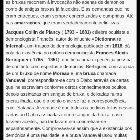
as bruxas recorrem á invocação não apenas de demónios,
como de antigas bruxas já falecidas. E as demandas que lhe
eram entregues, eram sempre concretizadas e cumpridas. Até
nas
amarrações
, que eram verdadeiramente definitivas.
Jacques Collin de Plancy
(
1793 – 1881
) célebre ocultista e
demonologista Francês, autor do influente «
Dictionnaire
Infernal
», um tratado de demonologia publicado em
1818,
dá
nota da existência do notório demonologista
Frances Alexis
Berbiguier
(
1765 – 1851
), que tinha uma experiência pessoa
de contacto com espíritos e demónios. Berbiguier, com a ajuda
de um
bruxo
de nome
Moreau
e una
bruxa
chamada
Vandeval
, correspondiam-se com o Diabo através de cartas
que lhe escreviam conforme certos conhecimentos ocultos,
depois assinadas em sangue de bruxa, e deixadas numa
encruzilhada, que é o ponto onde se faz a correspondência
com Satanás. A verdade é que todos os pedidos feitos nessas
cartas ao Diabo assinadas com o sangue da bruxa, caso
fossem aceites, não tardavam em concretizar-se
espantosamente. Comprovava-se assim que a existência dos
demónios é uma realidade, e a bruxa Vandeval usou muitas