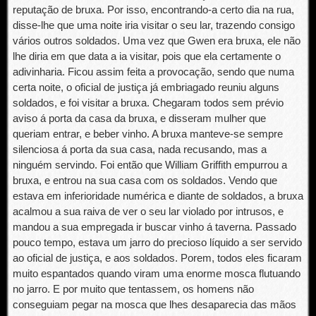
reputação de bruxa. Por isso, encontrando-a certo dia na rua,
disse-lhe que uma noite iria visitar o seu lar, trazendo consigo
vários outros soldados. Uma vez que Gwen era bruxa, ele não
lhe diria em que data a ia visitar, pois que ela certamente o
adivinharia. Ficou assim feita a provocação, sendo que numa
certa noite, o oficial de justiça já embriagado reuniu alguns
soldados, e foi visitar a bruxa. Chegaram todos sem prévio
aviso á porta da casa da bruxa, e disseram mulher que
queriam entrar, e beber vinho. A bruxa manteve-se sempre
silenciosa á porta da sua casa, nada recusando, mas a
ninguém servindo. Foi então que William Griffith empurrou a
bruxa, e entrou na sua casa com os soldados. Vendo que
estava em inferioridade numérica e diante de soldados, a bruxa
acalmou a sua raiva de ver o seu lar violado por intrusos, e
mandou a sua empregada ir buscar vinho á taverna. Passado
pouco tempo, estava um jarro do precioso líquido a ser servido
ao oficial de justiça, e aos soldados. Porem, todos eles ficaram
muito espantados quando viram uma enorme mosca flutuando
no jarro. E por muito que tentassem, os homens não
conseguiam pegar na mosca que lhes desaparecia das mãos