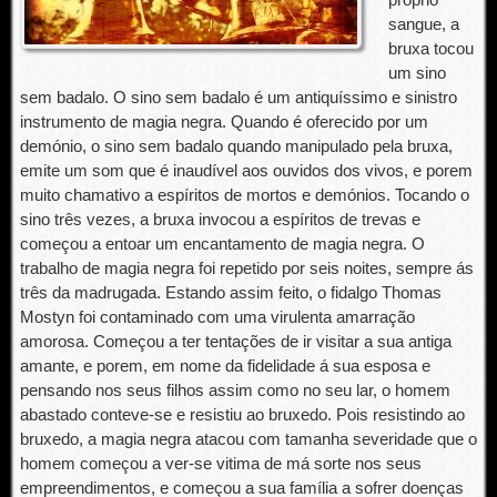
sangue, a
bruxa tocou
um sino
sem badalo. O sino sem badalo é um antiquíssimo e sinistro
instrumento de magia negra. Quando é oferecido por um
demónio, o sino sem badalo quando manipulado pela bruxa,
emite um som que é inaudível aos ouvidos dos vivos, e porem
muito chamativo a espíritos de mortos e demónios. Tocando o
sino três vezes, a bruxa invocou a espíritos de trevas e
começou a entoar um encantamento de magia negra. O
trabalho de magia negra foi repetido por seis noites, sempre ás
três da madrugada. Estando assim feito, o fidalgo Thomas
Mostyn foi contaminado com uma virulenta amarração
amorosa. Começou a ter tentações de ir visitar a sua antiga
amante, e porem, em nome da fidelidade á sua esposa e
pensando nos seus filhos assim como no seu lar, o homem
abastado conteve-se e resistiu ao bruxedo. Pois resistindo ao
bruxedo, a magia negra atacou com tamanha severidade que o
homem começou a ver-se vitima de má sorte nos seus
empreendimentos, e começou a sua família a sofrer doenças