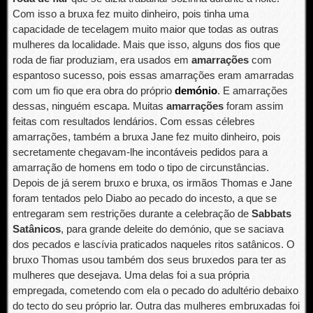
Com isso a bruxa fez muito dinheiro, pois tinha uma
capacidade de tecelagem muito maior que todas as outras
mulheres da localidade. Mais que isso, alguns dos fios que
roda de fiar produziam, era usados em
amarrações
com
espantoso sucesso, pois essas amarrações eram amarradas
com um fio que era obra do próprio
demónio
. E amarrações
dessas, ninguém escapa. Muitas
amarrações
foram assim
feitas com resultados lendários. Com essas célebres
amarrações, também a bruxa Jane fez muito dinheiro, pois
secretamente chegavam-lhe incontáveis pedidos para a
amarração de homens em todo o tipo de circunstâncias.
Depois de já serem bruxo e bruxa, os irmãos Thomas e Jane
foram tentados pelo Diabo ao pecado do incesto, a que se
entregaram sem restrições durante a celebração de
Sabbats
Satânicos
, para grande deleite do demónio, que se saciava
dos pecados e lascívia praticados naqueles ritos satânicos. O
bruxo Thomas usou também dos seus bruxedos para ter as
mulheres que desejava. Uma delas foi a sua própria
empregada, cometendo com ela o pecado do adultério debaixo
do tecto do seu próprio lar. Outra das mulheres embruxadas foi