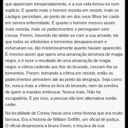
que apareciam inesperadamente, e a sua vida tornou-se num
suplicio. E quanto mais o homem insistia em resistir, mais os
castigos persistiam, ao ponto de um dos seus filhos ter caído
em severa enfermidade. E quanto o homem mesmo assim
mais resistia, mais os padecimentos o perseguiam sem
cessar. Porem, havendo ido deitar-se com a sua amante, eis
que todos os infortúnios e tormentos desapareceram e
esfumaram-se, tão misteriosamente quanto haviam aparecido.
È mesmo assim que opera uma amarração amorosa de magia
negra, e é esse o resultado de uma amarração de magia
negra: a vítima cedendo aos fins do bruxedo, cessam-lhe os
tormentos. Porem: teimando a vítima em resistir, então os
padecimentos persistem até ao ponto da desgraça. Seja como
for, nunca mais a vítima se livra do bruxedo, nem da sombra
de quem a mandou embruxar. Nunca mais. Não há
escapatória. E por isso, a pessoa não tem alternativa senão
ceder.
Na localidade de Conwy havia uma certa historia que era muito
famosa. Era a historia de William Griffith, um oficial de justiça.
O oficial desprezava a bruxa Gwen, e troçava da sua