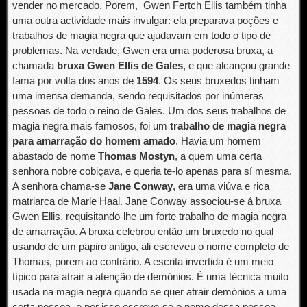
vender no mercado. Porem, Gwen Fertch Ellis também tinha
uma outra actividade mais invulgar: ela preparava poções e
trabalhos de magia negra que ajudavam em todo o tipo de
problemas. Na verdade, Gwen era uma poderosa bruxa, a
chamada
bruxa Gwen
Ellis de Gales
, e que alcançou grande
fama por volta dos anos de
1594
. Os seus bruxedos tinham
uma imensa demanda, sendo requisitados por inúmeras
pessoas de todo o reino de Gales. Um dos seus trabalhos de
magia negra mais famosos, foi um
trabalho de magia negra
para amarração do homem amado
. Havia um homem
abastado de nome
Thomas Mostyn
, a quem uma certa
senhora nobre cobiçava, e queria te-lo apenas para sí mesma.
A senhora chama-se
Jane Conway
, era uma viúva e rica
matriarca de Marle Haal. Jane Conway associou-se á bruxa
Gwen Ellis, requisitando-lhe um forte trabalho de magia negra
de amarração. A bruxa celebrou então um bruxedo no qual
usando de um papiro antigo, ali escreveu o nome completo de
Thomas, porem ao contrário. A escrita invertida é um meio
típico para atrair a atenção de demónios. È uma técnica muito
usada na magia negra quando se quer atrair demónios a uma
certa pessoa, e por isso escreve-se o nome dessa pessoa