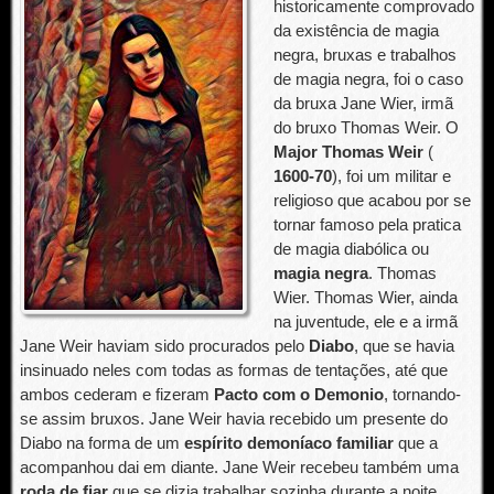
historicamente comprovado
da existência de magia
negra, bruxas e trabalhos
de magia negra, foi o caso
da bruxa Jane Wier, irmã
do bruxo Thomas Weir. O
Major Thomas Weir
(
1600-70
), foi um militar e
religioso que acabou por se
tornar famoso pela pratica
de magia diabólica ou
magia negra
. Thomas
Wier. Thomas Wier, ainda
na juventude, ele e a irmã
Jane Weir haviam sido procurados pelo
Diabo
, que se havia
insinuado neles com todas as formas de tentações, até que
ambos cederam e fizeram
Pacto com o Demonio
, tornando-
se assim bruxos. Jane Weir havia recebido um presente do
Diabo na forma de um
espírito demoníaco familiar
que a
acompanhou dai em diante. Jane Weir recebeu também uma
roda de fiar
que se dizia trabalhar sozinha durante a noite.