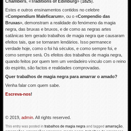
Chambers
, «
Traditions of Edinburg
» (
1825
).
Estes e outros ensinamentos contidos no celebre
«
Compendium Maleficarum
», ou o «
Compendio das
Bruxas
», demonstram a realidade do fenómeno da magia
negra, das bruxas e bruxos, e de como as negras artes
satânicas tem gerado trabalhos de magia negra que causaram
efeitos tais, que se tornaram lendários. Isso permanece
verdade hoje, como o foi há séculos, e como sempre foi, e
como sempre será. Os efeitos dos trabalhos de magia negra,
quando feitos por quem tem um verdadeiro vínculo com o reino
do espírito, são factos e realidades comprovadas.
Quer trabalhos de magia negra para amarrar o amado?
Venha falar com quem sabe.
Escreva-nos
!
© 2019,
admin
. All rights reserved.
This entry was posted in
trabalhos de magia negra
and tagged
amarração
,