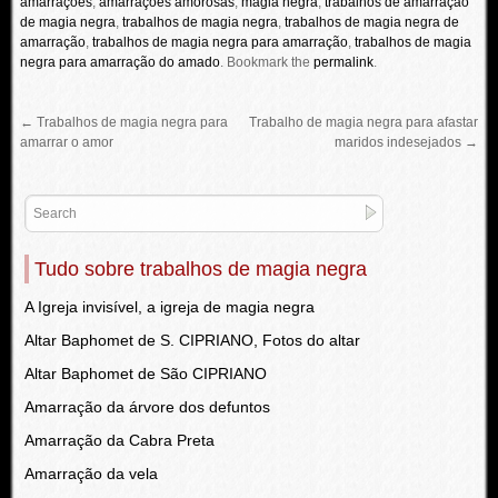
amarrações
,
amarrações amorosas
,
magia negra
,
trabalhos de amarraçao
de magia negra
,
trabalhos de magia negra
,
trabalhos de magia negra de
amarração
,
trabalhos de magia negra para amarração
,
trabalhos de magia
negra para amarração do amado
.
Bookmark the
permalink
.
←
Trabalhos de magia negra para
Trabalho de magia negra para afastar
amarrar o amor
maridos indesejados
→
Tudo sobre trabalhos de magia negra
A Igreja invisível, a igreja de magia negra
Altar Baphomet de S. CIPRIANO, Fotos do altar
Altar Baphomet de São CIPRIANO
Amarração da árvore dos defuntos
Amarração da Cabra Preta
Amarração da vela