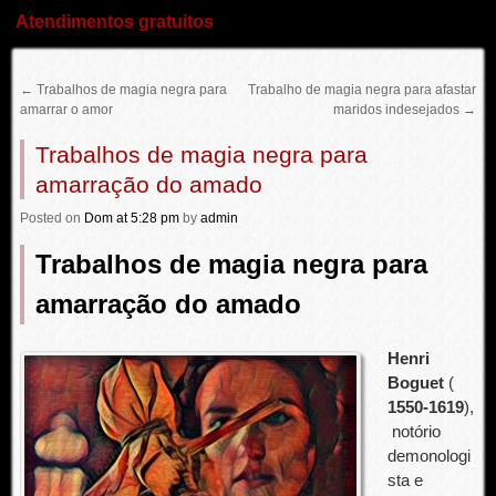
Atendimentos gratuitos
←
Trabalhos de magia negra para
Trabalho de magia negra para afastar
amarrar o amor
maridos indesejados
→
Trabalhos de magia negra para
amarração do amado
Posted
on
Dom
at 5:28 pm
by
admin
Trabalhos de magia negra para
amarração do amado
Henri
Boguet
(
1550-1619
),
notório
demonologi
sta e