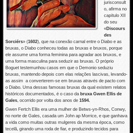
jurisconsult
o, afirma no
capítulo XII
do seu
«
Discours
des
Sorciérs
» (
1602
), que na conexão carnal entre o Diabo e as
bruxas, o Diabo conheceu todas as bruxas e bruxos, porque
ele assume uma forma feminina para agradar aos bruxos, e
uma forma masculina para seduzir as bruxas. O próprio
Boguet testemunhou casos em que o Demonio seduziu
bruxas, mantendo depois com elas relações lascivas, levando-
as assim a converterem-se em bruxas através de pacto com
o Diabo. Uma dessas famosas bruxas da qual existem relatos
históricos documentados, é o caso da
bruxa Gwen
Ellis de
Gales
, ocorrido por volta dos anos de
1594.
Gwen Fertch Ellis era uma mulher de Betws-yn-Rhos, Conwy,
no norte de Gales, casada um John ap Morrice, e que ganhava
a vida como muitas outras mulgeres da mesma época, como
tecelã, girando uma roda de fiar, e produzindo tecidos para