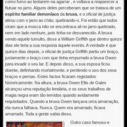
como fumo ao tentarem-na agarrar , e voltava a reaparecer a
flutuar no jarro. Alguns deles perceberam que se tratava de um
espírito familiar demoníaco
da
bruxa
, e o oficial de justiça
atirou com o jarro ao chão, quebrando-o. Foi então que todos
viram que a mosca não se encontrava ali no jarro quebrado,
nem em lado nenhum, pois tinha-se desvanecido. A bruxa
vendo aquele tumulto, disse a William Griffith que dentro quinze
dias ele teria a sua resposta àquele evento. A verdade é que
quinze dias depois, o oficial de justiça Griffith partiu um braço,
justamente o braço com que tinha empurrado a bruxa Gwen
para invadir o seu lar. E depois disso, a sua esposa ficou
doente, definhando mortalmente, e perdendo o uso dos seus
braços e pernas. Estes factos ficaram registados
historicamente. Na altura, a bruxa Gwen Ellis de Gales
alcançou uma reputação lendária, e os seus trabalhos de
magia negra eram tão temidos quando avidamente
requisitados. Quando a bruxa Gwen lançava uma amarração,
ela nunca falhava. Nunca. Quem era amarrado, ficava
amarrado. Toda a gente sabia disso.
Outro caso famoso e