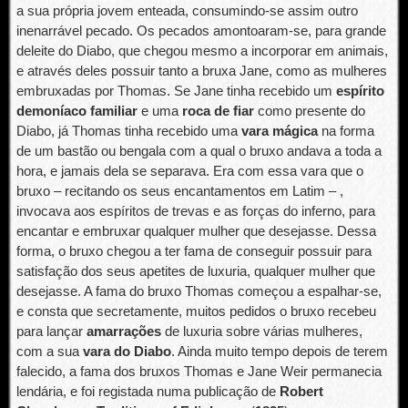
a sua própria jovem enteada, consumindo-se assim outro
inenarrável pecado. Os pecados amontoaram-se, para grande
deleite do Diabo, que chegou mesmo a incorporar em animais,
e através deles possuir tanto a bruxa Jane, como as mulheres
embruxadas por Thomas. Se Jane tinha recebido um
espírito
demoníaco familiar
e uma
roca de fiar
como presente do
Diabo, já Thomas tinha recebido uma
vara mágica
na forma
de um bastão ou bengala com a qual o bruxo andava a toda a
hora, e jamais dela se separava. Era com essa vara que o
bruxo – recitando os seus encantamentos em Latim – ,
invocava aos espíritos de trevas e as forças do inferno, para
encantar e embruxar qualquer mulher que desejasse. Dessa
forma, o bruxo chegou a ter fama de conseguir possuir para
satisfação dos seus apetites de luxuria, qualquer mulher que
desejasse. A fama do bruxo Thomas começou a espalhar-se,
e consta que secretamente, muitos pedidos o bruxo recebeu
para lançar
amarrações
de luxuria sobre várias mulheres,
com a sua
vara do Diabo
. Ainda muito tempo depois de terem
falecido, a fama dos bruxos Thomas e Jane Weir permanecia
lendária, e foi registada numa publicação de
Robert