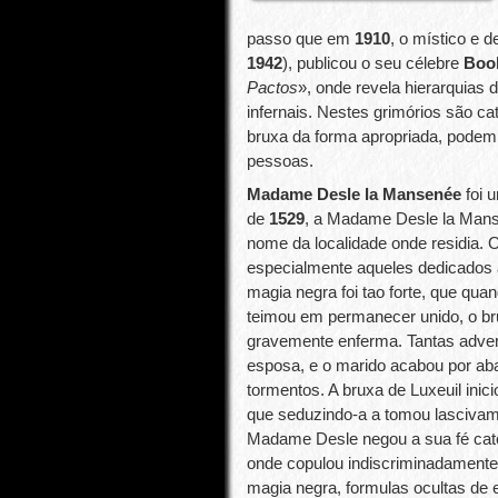
passo que em
1910
, o místico e
1942
), publicou o seu célebre
Book
Pactos
», onde revela hierarquias
infernais. Nestes grimórios são 
bruxa da forma apropriada, podem
pessoas.
Madame Desle la Mansenée
foi 
de
1529
, a Madame Desle la Mans
nome da localidade onde residia. 
especialmente aqueles dedicados
magia negra foi tao forte, que qua
teimou em permanecer unido, o bru
gravemente enferma. Tantas adver
esposa, e o marido acabou por aba
tormentos. A bruxa de Luxeuil inic
que seduzindo-a a tomou lascivame
Madame Desle negou a sua fé católi
onde copulou indiscriminadament
magia negra, formulas ocultas de