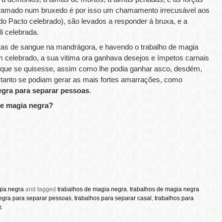
rramado num bruxedo é por isso um chamamento irrecusável aos
do Pacto celebrado), são levados a responder á bruxa, e a
li celebrada.
s de sangue na mandrágora, e havendo o trabalho de magia
m celebrado, a sua vitima ora ganhava desejos e ímpetos carnais
a que se quisesse, assim como lhe podia ganhar asco, desdém,
 tanto se podiam gerar as mais fortes amarrações, como
egra para
separar pessoas
.
de magia negra?
gia negra
and tagged
trabalhos de magia negra
,
trabalhos de magia negra
egra para separar pessoas
,
trabalhos para separar casal
,
trabalhos para
k
.