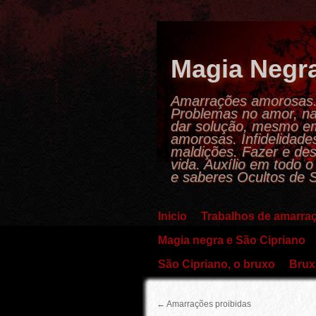
Magia Negra
Amarrações amorosas. I
Problemas no amor, na 
dar solução, mesmo em 
amorosas. Infidelidades
maldições. Fazer e des
vida. Auxílio em todo 
e saberes Ocultos de S
Inicio
Trabalhos de amarra
Magia negra e São Cipriano
São Cipriano, o bruxo
Brux
←
Amarrações proibidas