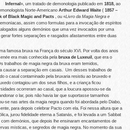
Infernal
», um tratado de demonologia publicado em
1818,
ao
 demonologista Norte-Americano
Arthur Edward Waite
(
1857 –
 of Black Magic and Pacts
, ou «
Livro da Magia Negra e
 demoníacas, assim como formulas para a invocação de espíritos
catalogados alguns demónios que uma vez invocados por uma
 gerar fortes separações e rasgados afastamentos entre duas
uma famosa bruxa na França do século XVI. Por volta dos anos
enée era mais conhecida pela
bruxa de Luxeuil
, que era o
Os trabalhos de magia negra da bruxa eram temidos,
 a causar a separação em casais. Um desses trabalhos de
ndo o casal contaminado pela bruxaria resistiu ao bruxedo e
xedo contagiou um dos seus filhos, e a criança ficou
sidades ocorreram ao casal, que a loucura apossou-se da
ndonar o lar, pois não havia lar que suportasse tamanhos
iou-se nas artes da magia negra quando foi abordada pelo Diabo,
nte, para depois celebrar Pacto com ela. Foi nessa altura que a
ca, jurou fidelidade eterna a Satanás, e foi levada a um Sabbat
e com demónios, que depois lhe ensinaram encantamentos de
 ervas místicas, e segredos de magia negra. No momento da sua