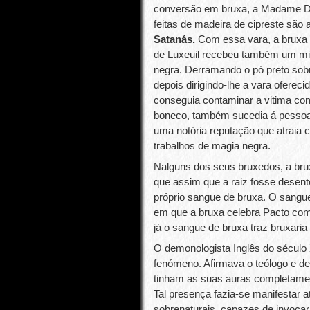
conversão em bruxa, a Madame De
feitas de madeira de cipreste são 
Satanás.
Com essa vara, a bruxa p
de Luxeuil recebeu também um mis
negra. Derramando o pó preto sob
depois dirigindo-lhe a vara oferec
conseguia contaminar a vitima co
boneco, também sucedia á pessoa.
uma notória reputação que atraia c
trabalhos de magia negra.
Nalguns dos seus bruxedos, a bru
que assim que a raiz fosse desen
próprio sangue de bruxa. O sang
em que a bruxa celebra Pacto com 
já o sangue de bruxa traz bruxaria
O demonologista Inglês do século
fenómeno. Afirmava o teólogo e d
tinham as suas auras completamen
Tal presença fazia-se manifestar 
sobrenaturais, capazes de invocar