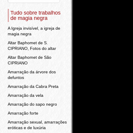
Tudo sobre trabalhos
de magia negra
A Igreja invisível, a igreja de
magia negra
Altar Baphomet de S.
CIPRIANO, Fotos do altar
Altar Baphomet de São
CIPRIANO
Amarração da árvore dos
defuntos
Amarração da Cabra Preta
Amarração da vela
Amarração do sapo negro
Amarração forte
Amarração sexual, amarrações
eróticas e de luxúria