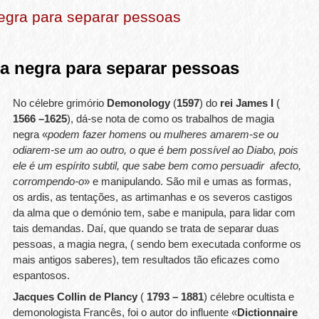
egra para separar pessoas
a negra para separar pessoas
No célebre grimório
Demonology
(
1597
) do
rei James I
(
1566 –1625
), dá-se nota de como os trabalhos de magia
negra «
podem fazer homens ou mulheres amarem-se ou
odiarem-se um ao outro, o que é bem possível ao Diabo, pois
ele é um espírito subtil, que sabe bem como persuadir afecto,
corrompendo-o
» e manipulando. São mil e umas as formas,
os ardis, as tentações, as artimanhas e os severos castigos
da alma que o demónio tem, sabe e manipula, para lidar com
tais demandas. Daí, que quando se trata de separar duas
pessoas, a magia negra, ( sendo bem executada conforme os
mais antigos saberes), tem resultados tão eficazes como
espantosos.
Jacques Collin de Plancy
(
1793 – 1881
) célebre ocultista e
demonologista Francês, foi o autor do influente «
Dictionnaire