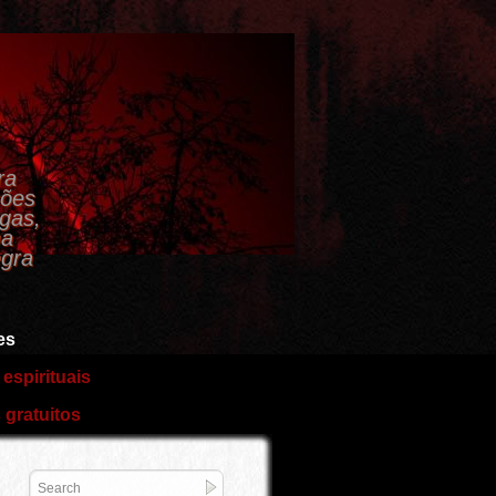
.
ra
ções
agas,
na
egra
es
espirituais
gratuitos