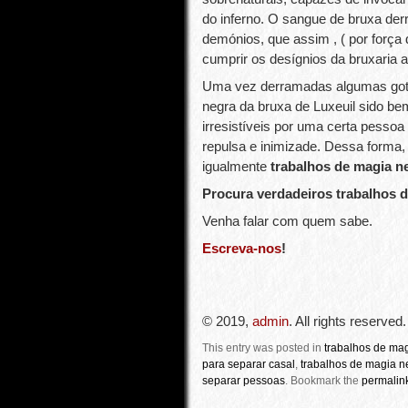
do inferno. O sangue de bruxa de
demónios, que assim , ( por força 
cumprir os desígnios da bruxaria a
Uma vez derramadas algumas gota
negra da bruxa de Luxeuil sido be
irresistíveis por uma certa pesso
repulsa e inimizade. Dessa forma,
igualmente
trabalhos de magia n
Procura verdadeiros trabalhos 
Venha falar com quem sabe.
Escreva-nos
!
© 2019,
admin
. All rights reserved.
This entry was posted in
trabalhos de ma
para separar casal
,
trabalhos de magia n
separar pessoas
.
Bookmark the
permalin