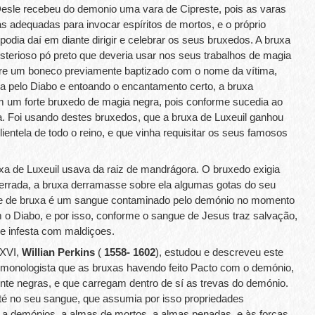
sle recebeu do demonio uma vara de Cipreste, pois as varas
as adequadas para invocar espíritos de mortos, e o próprio
odia daí em diante dirigir e celebrar os seus bruxedos. A bruxa
terioso pó preto que deveria usar nos seus trabalhos de magia
re um boneco previamente baptizado com o nome da vítima,
ida pelo Diabo e entoando o encantamento certo, a bruxa
m um forte bruxedo de magia negra, pois conforme sucedia ao
 Foi usando destes bruxedos, que a bruxa de Luxeuil ganhou
lientela de todo o reino, e que vinha requisitar os seus famosos
xa de Luxeuil usava da raiz de mandrágora. O bruxedo exigia
terrada, a bruxa derramasse sobre ela algumas gotas do seu
ue de bruxa é um sangue contaminado pelo demónio no momento
o Diabo, e por isso, conforme o sangue de Jesus traz salvação,
 e infesta com maldiçoes.
 XVI,
Willian Perkins
(
1558- 1602
), estudou e descreveu este
emonologista que as bruxas havendo feito Pacto com o demónio,
te negras, e que carregam dentro de sí as trevas do demónio.
até no seu sangue, que assumia por isso propriedades
 a demónios, a almas de mortos, a almas penadas, e às forças