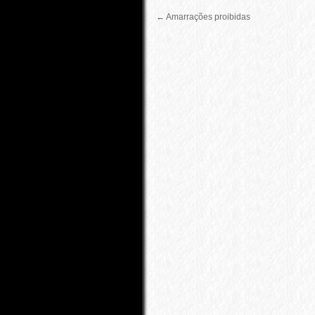
←
Amarrações proibidas