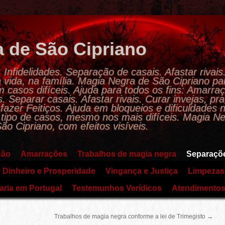
 de São Cipriano
nfidelidades. Separação de casais. Afastar rivais
vida, na família. Magia Negra de São Cipriano pa
casos difíceis. Ajuda para todos os fins: Amarra
. Separar casais. Afastar rivais. Curar invejas, pr
fazer Feitiços. Ajuda em bloqueios e dificuldades 
o tipo de casos, mesmo nos mais difíceis. Magia N
ão Cipriano, com efeitos visíveis.
ção
Amarrações
Trabalhos de magia negra
Separaçõ
Dinheiro e Prosperidade
Vingança e Justiça
Limpezas 
aria em Portugal
Testemunhos Verídicos
Atendimentos 
Trabalhos de magia negra conforme a lei de Trimegisto
→